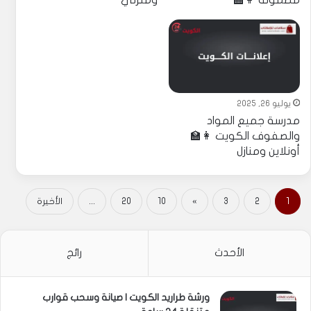
مضمونة 👩‍🏫
ومنزلي
يوليو 26, 2025
مدرسة جميع المواد
والصفوف الكويت 👩‍🏫
أونلاين ومنازل
1
2
3
»
10
20
...
الأخيرة
الأحدث
رائج
ورشة طراريد الكويت | صيانة وسحب قوارب