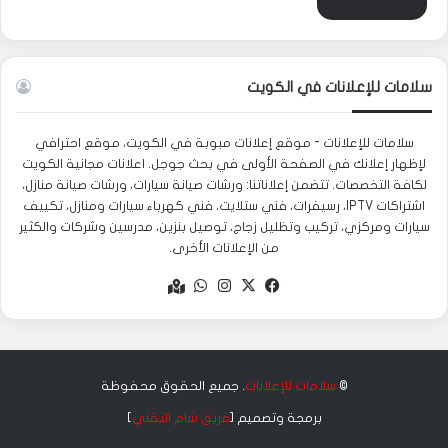
سلامات للإعلانات في الكويت
سلامات للإعلانات - موقع إعلانات مبوبة في الكويت، موقع احترافي
لإظهار إعلانك في الصفحة الأولى في بحث جوجل. اعلانات مجانية الكويت
لكافة التخصصات. تتضمن إعلاناتنا: ورشات صيانة سيارات، ورشات صيانة منازل،
اشتراكات IPTV، رسيفرات، فني ستلايت، فني كهرباء سيارات ومنازل، تكييف
سيارات ومركزي، تركيب وتظليل زجاج، توصيل بنزين، مدرسين وشركات والكثير
من الإعلانات الأخرى.
‫X
فيسبوك
انستقرام
واتساب
Google
maps
©
سلامات للإعلانات
. جميع الحقوق محفوظة
برمجة وتصميم [
فريق شام التقني
]