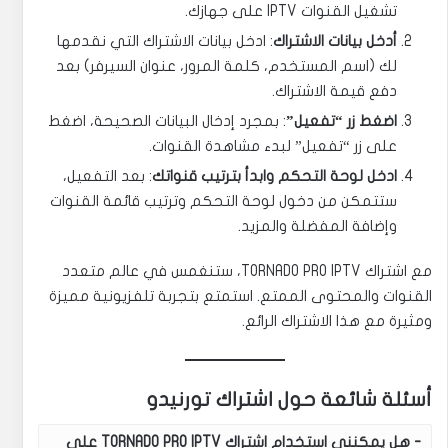
تشغيل القنوات IPTV على جهازك.
أدخل بيانات الاشتراك
: ادخل بيانات الاشتراك التي نقدمها
لك (اسم المستخدم، كلمة المرور، عنوان السيرفر) بعد
دفع قيمة الاشتراك.
اضغط زر “تفعيل”
: بمجرد إدخال البيانات الصحيحة، اضغط
على زر “تفعيل” لبدء مشاهدة القنوات.
ادخل لوحة التحكم وابدأ بترتيب قنواتك
: بعد التفعيل،
ستتمكن من دخول لوحة التحكم وترتيب قائمة القنوات
وإضافة المفضلة والمزيد.
مع اشتراك TORNADO PRO IPTV، ستنغمس في عالم متعدد
القنوات والمحتوى الممتع. استمتع بتجربة تلفزيونية مميزة
ومثيرة مع هذا الاشتراك الرائع.
أسئلة شائعة حول اشتراك تورنيدو
هل يمكنني استخدام اشتراك TORNADO PRO IPTV على