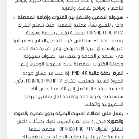
رياضية مباشرة، وأفلام حديثة، ومسلسلات مثيرة، وبرامج
للأطفال، وبرامج ثقافية، والمزيد.
سهولة التفعيل والتنقل بين القنوات وإضافة المفضلة
: لا
داعي للقلق بشأن عملية التفعيل، حيث يتمتع اشتراك
TORNADO PRO IPTV بعملية تفعيل سريعة وسهلة.
بمجرد الاشتراك، ستتلقى كود التفعيل الخاص بك مباشرة
عبر واتساب أو البريد الإلكتروني. ومن ثم، يمكنك البدء
في استخدام الخدمة والتنقل بين القنوات بسهولة،
وإضافة القنوات المفضلة لديك لسهولة الوصول إليها.
العرض بدقة عالية FHD-4K
: إذا كنت من عشاق جودة
الصورة العالية، فستحب اشتراك TORNADO PRO IPTV. تأتي
الخدمة بدقة عالية تصل إلى 4K، مما يعني أنك
ستستمتع بصورة حادة وواضحة لكل تفاصيل البرامج
التلفزيونية والأفلام.
يعمل على اتصالات الانترنت البطيئة بدون تقطيع بالصوت
والصورة
: حتى إذا كان اتصال الإنترنت لديك بطيئًا، لا داعي
للقلق. اشتراك TORNADO PRO IPTV مصمم للعمل
بسلاسة حتى على الاتصالات البطيئة، حيث يضمن لك